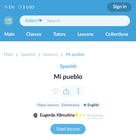
Sign in
EN
$ USD
Subject
Main
Classes
Tutors
Lessons
Collections
Main
Spanish
Lessons
Mi pueblo
Spanish
Mi pueblo
Video lessons
Elementary
English
Eugeniia Klimutina
4.9
45
reviews
Start lesson