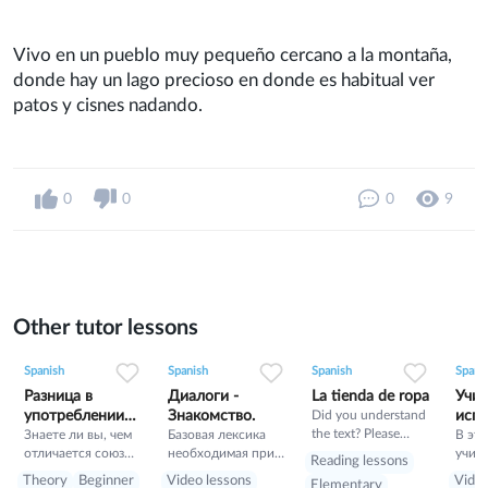
Vivo en un pueblo muy pequeño cercano a la montaña,
donde hay un lago precioso en donde es habitual ver
patos y cisnes nadando.
0
0
0
9
Other tutor lessons
0
0
6
0
0
12
0
0
11
Spanish
Spanish
Spanish
Spani
Разница в
Диалоги -
La tienda de ropa
Учим
употреблении
Знакомство.
Did you understand
испа
the text? Please
Mas и Más
Знаете ли вы, чем
Базовая лексика
В эт
answer the following
отличается союз
необходимая при
учим 
Reading lessons
questions of
«mas» от наречия
знакомстве.
испа
Theory
Beginner
Video lessons
Video
Elementary