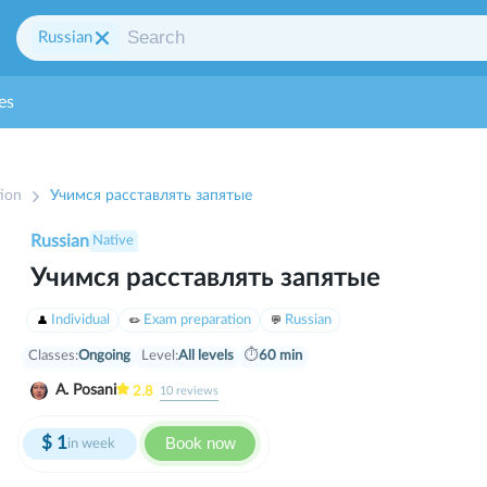
Russian
es
ion
Учимся расставлять запятые
Russian
Native
Учимся расставлять запятые
Individual
Exam preparation
Russian
Classes:
Ongoing
Level:
All levels
⏱
60 min
A. Posani
2.8
10
reviews
$
1
Book now
in week