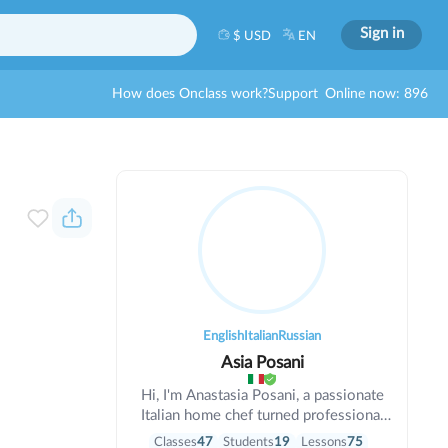
Sign in
$ USD
EN
How does Onclass work?
Support
Online now: 896
English
Italian
Russian
Asia Posani
Hi, I'm Anastasia Posani, a passionate
Italian home chef turned professional
cooking teacher. For me, cooking isn't
Classes
47
Students
19
Lessons
75