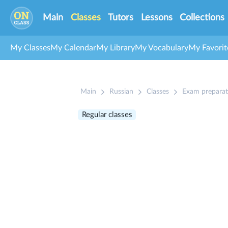
Main
Classes
Tutors
Lessons
Collections
My Classes
My Calendar
My Library
My Vocabulary
My Favorit
Main
Russian
Classes
Exam preparat
Regular classes