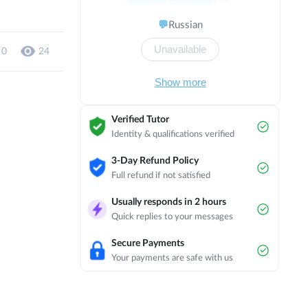
квалификационную категорию. В
настоящее время преподаю физику
💬
Russian
и географию.
Unavailable
0
24
Show more
Verified Tutor
Identity & qualifications verified
3-Day Refund Policy
Full refund if not satisfied
Usually responds in 2 hours
Quick replies to your messages
Secure Payments
Your payments are safe with us