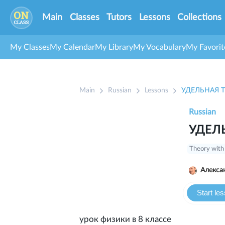
Main
Classes
Tutors
Lessons
Collections
My Classes
My Calendar
My Library
My Vocabulary
My Favorit
Main
Russian
Lessons
УДЕЛЬНАЯ 
Russian
УДЕЛ
Theory with
Алекса
Start le
урок физики в 8 классе