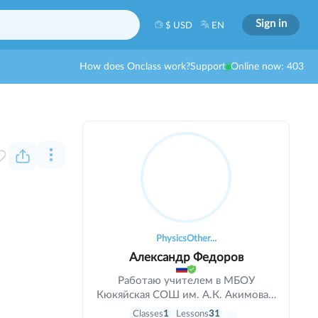
Sign in
$ USD
EN
How does Onclass work?
Support
Online now: 403
Physics
Other...
Александр Федоров
Работаю учителем в МБОУ
Кюкяйская СОШ им. А.К. Акимова с
2003 года. Имею 1-ю
Classes
1
Lessons
31