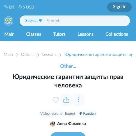
Sign in
EN
$ USD
Subject
Main
Classes
Tutors
Lessons
Collections
Main
Other...
Lessons
Юридические гарантии защиты пра
Other...
Юридические гарантии защиты прав
человека
Video lessons
Expert
Russian
Анна Фоменко