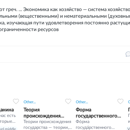
т греч. ... Экономика как хозяйство — система хозяйств
льными (вещественными) и нематериальными (духовны
ука, изучающая пути удовлетворения постоянно растущ
ограниченности ресурсов
3
0
0
6
0
0
4
Other...
Other...
O
данина
Теория
Форма
нас есть
происхождения
государственного
оторые
государства
Теории происхождения
устройства.
Фо́рма
ет
государства — теории,
госуда́рственного
vel.middle
V