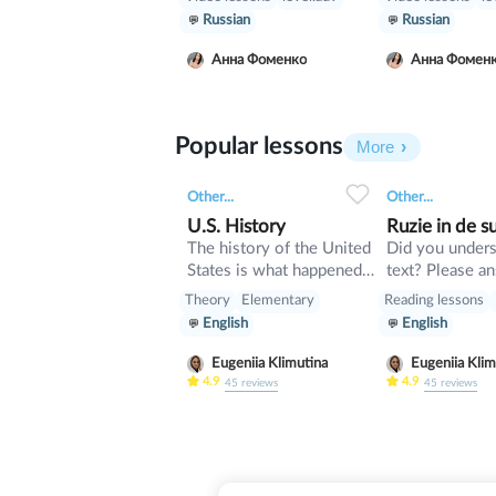
из морали. Их
нарушить по 
Russian
Russian
исполнение является
желанию, и
моральным долгом, их
определенны
Анна Фоменко
Анна Фомен
нарушение является
обязанности,
источником моральной
мы должны ис
вины. Это одно из
Какие права и
Popular lessons
основных понятий
обязанности 
More
этики. Моральные
России сущес
0
0
13
0
0
нормы формируют
почему важно
Other...
Other...
систему, отличающуюся
соблюдать? П
U.S. History
Ruzie in de 
от остальных систем
теме 7 класса
The history of the United
Did you unders
нормативных
обществозна
States is what happened
text? Please a
говорим в это
in the past in the United
following ques
Theory
Elementary
Reading lessons
States, a country in North
understanding a
English
English
America.
text
Eugeniia Klimutina
Eugeniia Klim
4.9
4.9
45
reviews
45
reviews