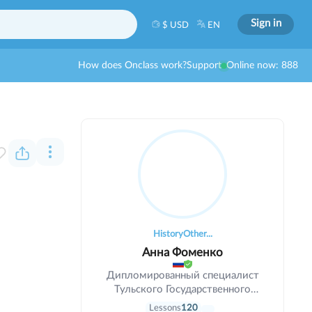
Sign in
$ USD
EN
How does Onclass work?
Support
Online now: 888
History
Other...
Анна Фоменко
Дипломированный специалист
Тульского Государственного
Педагогического Университета.
Lessons
120