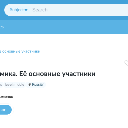
Subject
es
ё основные участники
мика. Её основные участники
ns
level.middle
Russian
оменко
sson