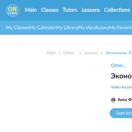
Main
Classes
Tutors
Lessons
Collections
My Classes
My Calendar
My Library
My Vocabulary
My Favorit
Main
Other...
Lessons
Экономика. Е
Other...
Эконо
Video lesso
Анна Ф
Start le