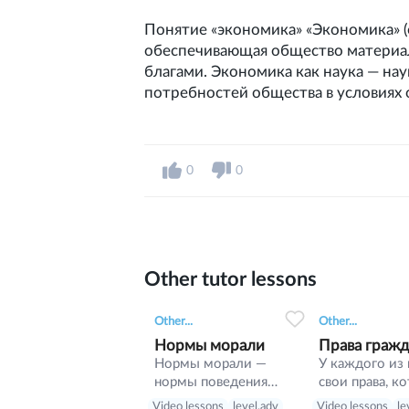
Понятие «экономика» «Экономика» (о
обеспечивающая общество материа
благами. Экономика как наука — на
потребностей общества в условиях 
0
0
Other tutor lessons
0
0
15
0
0
Other...
Other...
Нормы морали
Права граж
Нормы морали —
У каждого из 
нормы поведения
свои права, к
человека, возникающие
никто не мож
Video lessons
level.adv
Video lessons
le