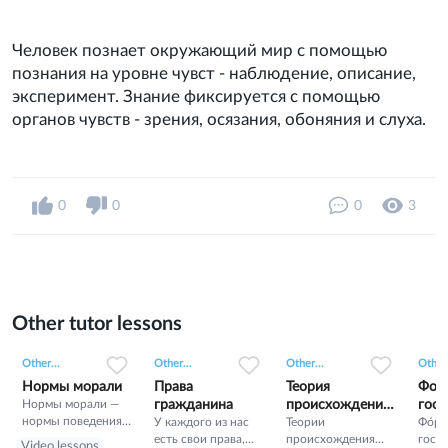
Человек познает окружающий мир с помощью
познания на уровне чувст - наблюдение, описание,
эксперимент. Знание фиксируется с помощью
органов чувств - зрения, осязания, обоняния и слуха.
0
0
0
3
Other tutor lessons
0
0
15
0
0
3
0
0
6
Other...
Other...
Other...
Other.
Нормы морали
Права
Теория
Фор
Нормы морали —
гражданина
происхождения
госу
нормы поведения
У каждого из нас
государства
Теории
о ус
Фо́р
человека,
есть свои права,
происхождения
госуд
Video lessons