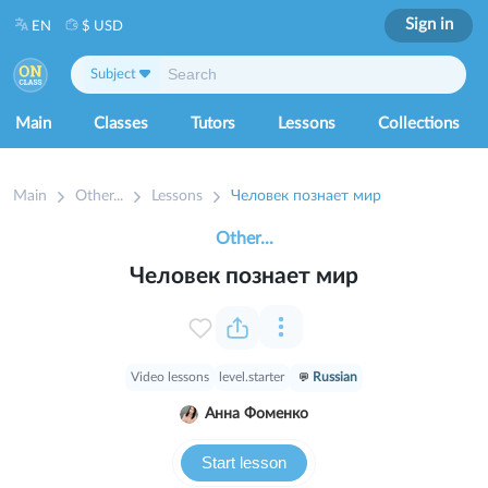
Sign in
EN
$ USD
Subject
Main
Classes
Tutors
Lessons
Collections
Main
Other...
Lessons
Человек познает мир
Other...
Человек познает мир
Video lessons
level.starter
Russian
Анна Фоменко
Start lesson