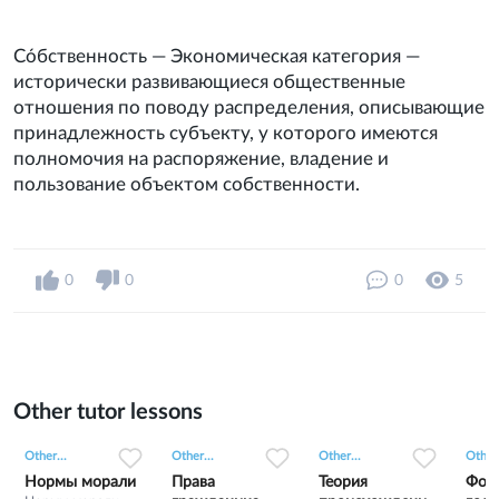
Со́бственность — Экономическая категория —
исторически развивающиеся общественные
отношения по поводу распределения, описывающие
принадлежность субъекту, у которого имеются
полномочия на распоряжение, владение и
пользование объектом собственности.
0
0
0
5
Other tutor lessons
0
0
15
0
0
3
0
0
6
Other...
Other...
Other...
Other.
Нормы морали
Права
Теория
Фор