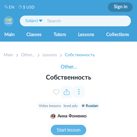
Sign in
EN
$ USD
Subject
Main
Classes
Tutors
Lessons
Collections
Main
Other...
Lessons
Собственность
Other...
Собственность
Video lessons
level.adv
Russian
Анна Фоменко
Start lesson