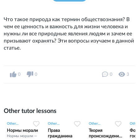
Что такое природа как термин обществознания? В
чем ее ценность и важность для жизни человека и
нужны ли все природные явления людям и зачем ее
призывают охранять? Эти вопросы изучаем в данной
статье.
0
0
0
3
Other tutor lessons
0
0
15
0
0
3
0
0
6
Other...
Other...
Other...
Other.
Нормы морали
Права
Теория
Фор
Нормы морали —
гражданина
происхождения
госу