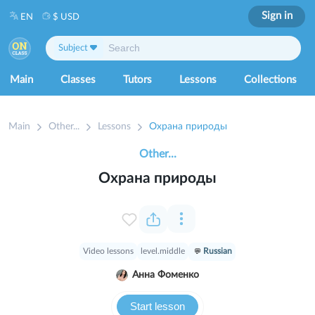
Sign in
EN
$ USD
Subject
Main
Classes
Tutors
Lessons
Collections
Main
Other...
Lessons
Охрана природы
Other...
Охрана природы
Video lessons
level.middle
Russian
Анна Фоменко
Start lesson