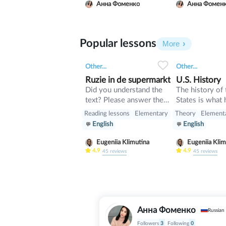
моральным долгом, их
определенны
Анна Фоменко
Анна Фомен
нарушение является
обязанности,
источником моральной
мы должны ис
вины. Это одно из
Какие права и
Popular lessons
основных понятий
обязанности 
More
этики. Моральные
России сущес
0
0
13
0
0
нормы формируют
почему важно
Other...
Other...
систему, отличающуюся
соблюдать? П
Ruzie in de supermarkt
U.S. History
от остальных систем
теме 7 класса
Did you understand the
The history of
нормативных
обществозна
text? Please answer the
States is what
говорим в это
following questions of
in the past in 
Reading lessons
Elementary
Theory
Element
understanding after the
States, a count
English
English
text
America.
Eugeniia Klimutina
Eugeniia Klim
4.9
4.9
45
reviews
45
reviews
Анна Фоменко
Russian
Followers
3
Following
0