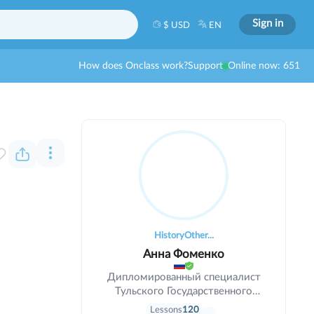
Sign in
$ USD
EN
How does Onclass work?
Support
Online now: 651
History
Other...
Анна Фоменко
Дипломированный специалист
Тульского Государственного
Педагогического Университета.
Lessons
120