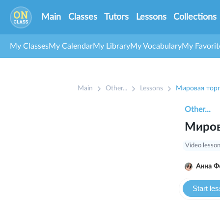
Main
Classes
Tutors
Lessons
Collections
My Classes
My Calendar
My Library
My Vocabulary
My Favorit
Main
Other...
Lessons
Мировая тор
Other...
Миров
Video lesso
Анна Ф
Start le