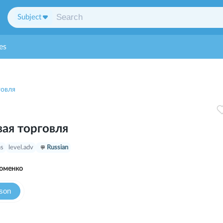
Subject
es
говля
ая торговля
ns
level.adv
Russian
оменко
sson