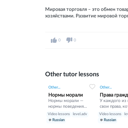
Мировая торговля – это обмен тов
хозяйствами. Развитие мировой тор
0
0
Other tutor lessons
0
0
15
0
0
Other...
Other...
Нормы морали
Права граж
Нормы морали —
У каждого из 
нормы поведения
свои права, к
человека, возникающие
никто не мож
Video lessons
level.adv
Video lessons
le
из морали. Их
нарушить по 
Russian
Russian
исполнение является
желанию, и