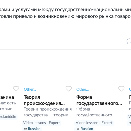
арами и услугами между государственно-национальными
говли привело к возникновению мирового рынка товаро
3
0
0
6
0
0
4
Other...
Other...
O
данина
Теория
Форма
нас есть
происхождения
государственного
оторые
государства
Теории происхождения
устройства.
Фо́рма
ет
государства — теории,
госуда́рственного
vel.middle
V
своему
объясняющие смысл и
устро́йства — способ
Video lessons
Expert
Video lessons
Expert
характер изменений,
территориальной
Russian
Russian