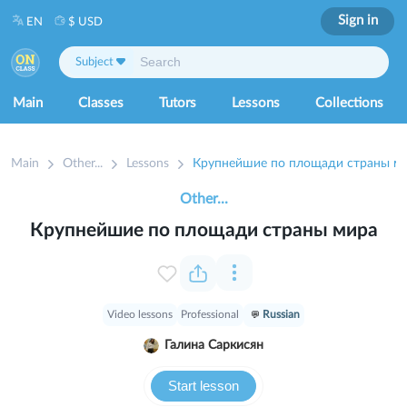
Sign in
EN
$ USD
Subject
Main
Classes
Tutors
Lessons
Collections
Main
Other...
Lessons
Крупнейшие по площади страны м
Other...
Крупнейшие по площади страны мира
Video lessons
Professional
Russian
Галина Саркисян
Start lesson