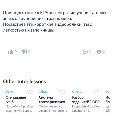
При подготовке к ЕГЭ по географии ученик должен
знать о крупнейших странах мира.
Посмотрев эти короткие видеоролики, ты с
легкостью их запомнишь!
0
0
0
2
Other tutor lessons
0
0
4
0
0
2
0
0
3
Other...
Other...
Other...
Other.
Огэ задание
Система
Разбор
Исто
№15
географических
задания№2 ОГЭ
Зем
Подробный разбор
координат
Формирование у
Подробный разбор
Цели 
задания №15 для
учащихся понятия
задания №2.
1)По