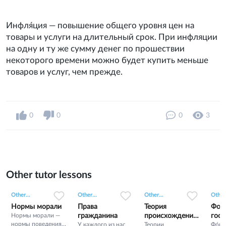
Инфля́ция — повышение общего уровня цен на
товары и услуги на длительный срок. При инфляции
на одну и ту же сумму денег по прошествии
некоторого времени можно будет купить меньше
товаров и услуг, чем прежде.
0
0
0
3
Other tutor lessons
0
0
15
0
0
3
0
0
6
Other...
Other...
Other...
Other.
Нормы морали
Права
Теория
Фор
Нормы морали —
гражданина
происхождения
госу
нормы поведения
У каждого из нас
государства
Теории
о ус
Фо́р