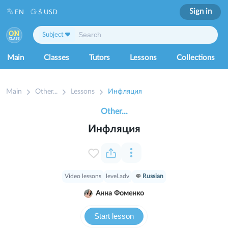
Sign in
EN
$ USD
Subject
Main
Classes
Tutors
Lessons
Collections
Main
Other...
Lessons
Инфляция
Other...
Инфляция
Video lessons
level.adv
Russian
Анна Фоменко
Start lesson