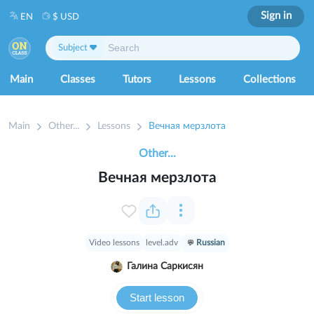
Sign in
EN
$ USD
Subject
Main
Classes
Tutors
Lessons
Collections
Main
Other...
Lessons
Вечная мерзлота
Other...
Вечная мерзлота
Video lessons
level.adv
Russian
Галина Саркисян
Start lesson