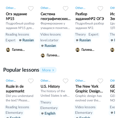
0
0
4
0
0
2
0
0
3
Other...
Other...
Other...
Other.
Огэ задание
Система
Разбор
Исто
№15
географических
задания№2 ОГЭ
Зем
Подробный разбор
координат
Формирование у
Подробный разбор
Цели 
задания №15 для
учащихся понятия
задания №2.
1)По
учеников 9 класса.
«географическая
обуч
Reading lessons
Video lessons
Theory
Expert
Theo
широта»,
исто
Expert
Russian
level.starter
Russian
Ru
«географическая
земно
Russian
долгота»,
Позн
Галина
Галина
Г
«географические
геох
Саркисян
Саркисян
С
координаты».
й таб
Галина
Комплексное
Раск
Саркисян
применение знаний
особ
в практической
геол
Popular lessons
More
деятельности,
пери
формирование
4)Сф
0
0
14
0
0
13
0
0
10
Other...
Other...
Other...
Other.
умений работы с
умен
картой.
геох
Ruzie in de
U.S. History
The New York
GEN
й та
supermarkt
The history of the
Graphic Design
NOUN
геол
United States is what
Did you understand
Scene in the
Graphic design has
QUI
GEN
карто
happened in the past
the text? Please
evolved over the
NOUN
1970s
Theory
in the United States,
answer the following
years, often
QUIZ
Reading lessons
Video lessons
Exerc
Elementary
a country in North
questions of
influenced by
Elementary
Elementary
En
English
America.
understanding after
societal and cultural