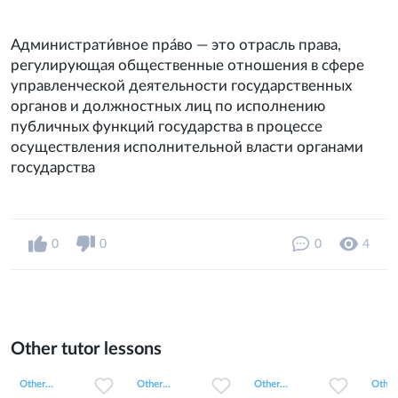
Администрати́вное пра́во — это отрасль права,
регулирующая общественные отношения в сфере
управленческой деятельности государственных
органов и должностных лиц по исполнению
публичных функций государства в процессе
осуществления исполнительной власти органами
государства
0
0
0
4
Other tutor lessons
0
0
15
0
0
3
0
0
6
Other...
Other...
Other...
Other.