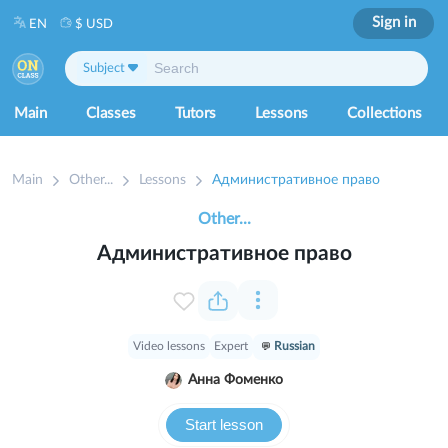
Sign in
EN
$ USD
Subject
Main
Classes
Tutors
Lessons
Collections
Main
Other...
Lessons
Административное право
Other...
Административное право
Video lessons
Expert
Russian
Анна Фоменко
Start lesson