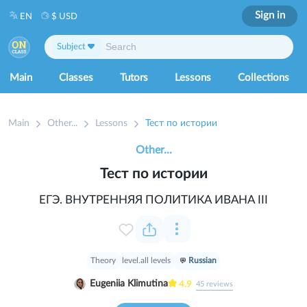
Sign in
EN
$ USD
Subject
Main
Classes
Tutors
Lessons
Collections
Main
Other...
Lessons
Тест по истории
Other...
Тест по истории
ЕГЭ. ВНУТРЕННЯЯ ПОЛИТИКА ИВАНА III
Theory
level.all levels
Russian
Eugeniia Klimutina
4.9
45
reviews