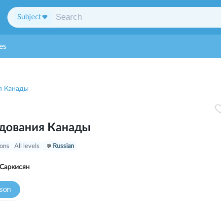
Subject
es
я Канады
дования Канады
sons
All levels
Russian
Галина Саркисян
sson