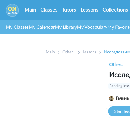
Main
Classes
Tutors
Lessons
Collections
My Classes
My Calendar
My Library
My Vocabulary
My Favorit
Main
Other...
Lessons
Исследовани
Other...
Иссле
Reading les
Start le