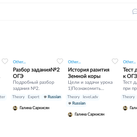
0
0
3
0
0
6
Other...
Other...
Other...
Разбор задания№2
История разития
Тест 
ОГЭ
Земной коры
к ОГ
Подробный разбор
Цели и задачи урока
Тест д
задания №2.
1)Познакомить
при п
обучающихся с
конфе
rter
Theory
Expert
Russian
Theory
level.adv
Theory
историей развития
учени
Russian
земной коры 2)
задан
Галина Саркисян
Познакомить с
"рекл
Галина Саркисян
геохронологической
тура" 
таблицей 3) Раскрыть
нужно
особенности
подхо