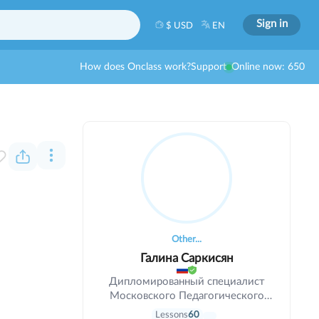
Sign in
$ USD
EN
How does Onclass work?
Support
Online now: 650
Other...
Галина Саркисян
Дипломированный специалист
Московского Педагогического
Государственного Университета.
Lessons
60