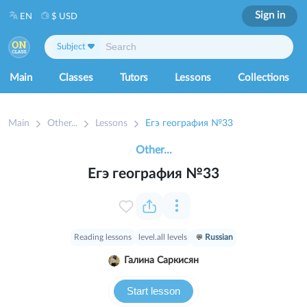
Sign in
EN
$ USD
Subject
Main
Classes
Tutors
Lessons
Collections
Main
Other...
Lessons
Егэ география №33
Other...
Егэ география №33
Reading lessons
level.all levels
Russian
Галина Саркисян
Start lesson