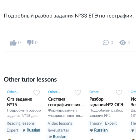
Подробный разбор задания №33 ЕГЭ по географии.
0
0
0
4
Other tutor lessons
0
0
4
0
0
2
0
0
3
Other...
Other...
Other...
Other.
Огэ задание
Система
Разбор
Исто
№15
географических
задания№2 ОГЭ
Зем
Подробный разбор
координат
Формирование у
Подробный разбор
Цели 
задания №15 для
учащихся понятия
задания №2.
1)По
учеников 9 класса.
«географическая
обуч
Reading lessons
Video lessons
Theory
Expert
Theo
широта»,
исто
Expert
Russian
level.starter
Russian
Ru
«географическая
земно
Russian
долгота»,
Позн