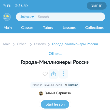
Sign in
EN
$ USD
Subject
Main
Classes
Tutors
Lessons
Collections
Main
Other...
Lessons
Города-Миллионеры России
Other...
Города-Миллионеры России
Exercise
level.all levels
Russian
Галина Саркисян
Start lesson