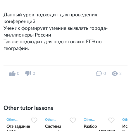
Данный урок подходит для проведения
конференций.
Ученик формирует умение выявлять города-
миллионеры России
Так же подходит для подготовки к ЕГЭ по
географии.
0
0
0
3
Other tutor lessons
0
0
4
0
0
2
0
0
3
Other...
Other...
Other...
Other.
Огэ задание
Система
Разбор
Исто