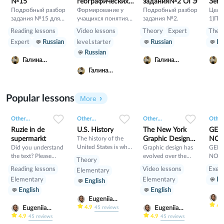
№15
географических
задания№2 ОГЭ
Зем
Подробный разбор
координат
Формирование у
Подробный разбор
Цели 
задания №15 для
учащихся понятия
задания №2.
1)По
учеников 9 класса.
«географическая
обуч
Reading lessons
Video lessons
Theory
Expert
Theo
широта»,
исто
Expert
Russian
level.starter
Russian
Ru
«географическая
земно
Russian
долгота»,
Позн
Галина
Галина
Г
«географические
геох
Саркисян
Саркисян
С
координаты».
й таб
Галина
Комплексное
Раск
Саркисян
применение знаний
особ
в практической
геол
Popular lessons
More
деятельности,
пери
формирование
4)Сф
0
0
14
0
0
13
0
0
10
Other...
Other...
Other...
Other.
умений работы с
умен
картой.
геох
Ruzie in de
U.S. History
The New York
GEN
й та
supermarkt
The history of the
Graphic Design
NOUN
геол
United States is what
Did you understand
Scene in the
Graphic design has
QUI
GEN
карто
happened in the past
the text? Please
evolved over the
NOUN
1970s
Theory
in the United States,
answer the following
years, often
QUIZ
Reading lessons
Video lessons
Exerc
Elementary
a country in North
questions of
influenced by
Elementary
Elementary
En
English
America.
understanding after
societal and cultural
English
English
the text
changes. It can take
E
inspiration from
Eugeniia
K
4.
music, art, fashion
Klimutina
4.9
Eugeniia
Eugeniia
45
reviews
and culture. Graphic
Klimutina
Klimutina
4.9
4.9
45
reviews
45
reviews