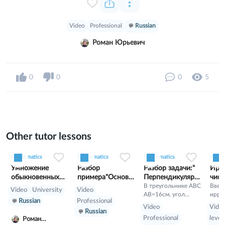
Video
Professional
Russian
Роман Юрьевич
0
0
0
5
Other tutor lessons
0
0
3
0
0
5
0
0
10
Mathematics
Mathematics
Mathematics
Mathe
Умножение
Разбор
Разбор задачи:"
Ирр
обыкновенных
примера"Основн
Перпендикулярн
числ
дробей 5 класс
ое
ость прямой и
В треугольнике АВС
Под
Введ
Video
University
Video
АВ=16см, угол
ирра
логарифмическо
плоск"
на м
Russian
Professional
А=30градусов, ВК
чисел
е тожд 2"
Video
Vide
Russian
перпендикулярно к
беск
Professional
level
Роман
плоскости
непе