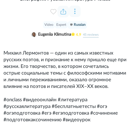
Video
Expert
Russian
Eugeniia Klimutina
4.9
45
reviews
Михаил Лермонтов — один из самых известных
русских поэтов, и признание к нему пришло еще при
жизни. Его творчество, в котором сочетались
острые социальные темы с философскими мотивами
и личными переживаниями, оказало огромное
влияние на поэтов и писателей XIX–XX веков.
#onclass #видеоонлайн #литература
#русскаялитература #бесплатныетесты #огэ
#огэподготовка #егэ #егэподготовка #сочинение
#подготовкаксочинению #видеоурок