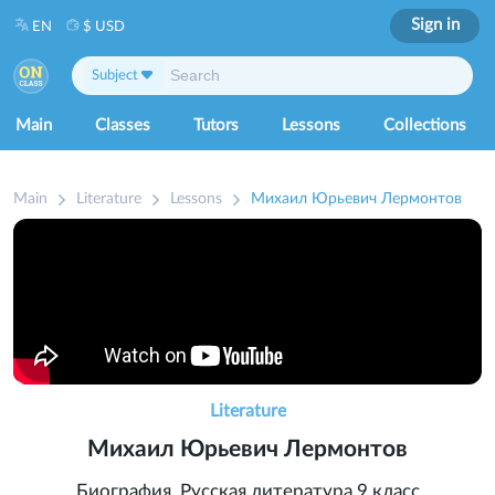
Sign in
EN
$ USD
Subject
Main
Classes
Tutors
Lessons
Collections
Main
Literature
Lessons
Михаил Юрьевич Лермонтов
Literature
Михаил Юрьевич Лермонтов
Биография. Русская литература 9 класс