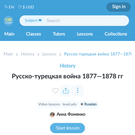
Sign in
EN
$ USD
Subject
Main
Classes
Tutors
Lessons
Collections
Main
History
Lessons
Русско-турецкая война 1877—1878 
History
Русско-турецкая война 1877—1878 гг
Video lessons
level.adv
Russian
Анна Фоменко
Start lesson