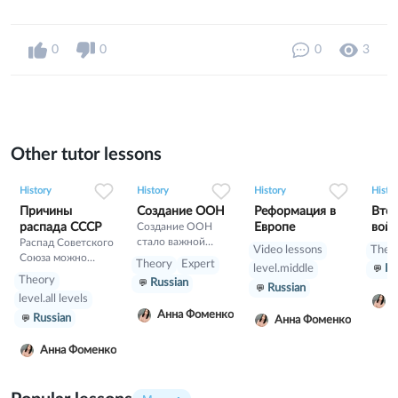
0
0
0
3
Other tutor lessons
0
0
6
0
0
6
0
0
4
History
History
History
Histo
Причины
Создание ООН
Реформация в
Втор
распада СССР
Создание ООН
Европе
вой
стало важной
Распад Советского
Video lessons
Theo
исторической вехой
Союза можно
Theory
Expert
level.middle
Ru
– Организация
считать
Theory
Russian
Объединенных
Russian
крупнейшей
level.all levels
А
наций стала
геополитической
Анна Фоменко
гарантом мира и
Russian
катастрофой XX
Анна Фоменко
возможности
века. Впервые с
решать конфликты
карты мира в
Анна Фоменко
без глобальных
столько короткий
военных действий.
срок исчезло
Она также стала
государство,