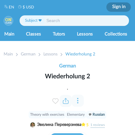
Sign in
EN
$ USD
Subject
Main
Classes
Tutors
Lessons
Collections
Main
German
Lessons
Wiederholung 2
German
Wiederholung 2
.
Theory with exercises
Elementary
Russian
Эвелина Переверзнева
5
1
reviews