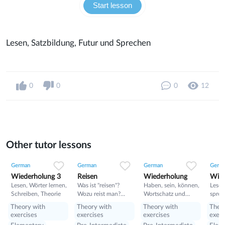
Start lesson
Lesen, Satzbildung, Futur und Sprechen
0
0
0
12
Other tutor lessons
0
0
6
0
0
6
0
0
13
German
German
German
Germ
Wiederholung 3
Reisen
Wiederholung
Wied
Lesen, Wörter lernen,
Was ist "reisen"?
Haben, sein, können,
Lesen
Schreiben, Theorie
Wozu reist man?
Wortschatz und
sprec
Welche Länder kann
Lesen
wiede
Theory with
Theory with
Theory with
Theo
man besuchen?
exercises
exercises
exercises
exerc