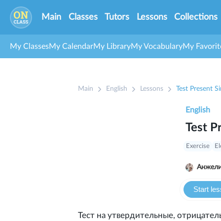
Main
Classes
Tutors
Lessons
Collections
My Classes
My Calendar
My Library
My Vocabulary
My Favorit
Main
English
Lessons
Test Present S
English
Test P
Exercise
E
Анжели
Start le
Тест на утвердительные, отрицате