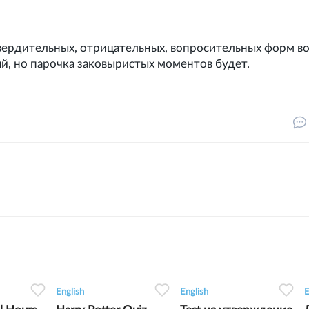
твердительных, отрицательных, вопросительных форм в
ный, но парочка заковыристых моментов будет.
3
0
0
43
0
0
2
English
English
E