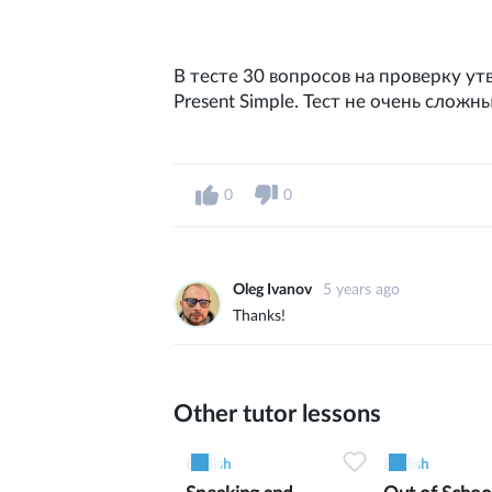
В тесте 30 вопросов на проверку у
Present Simple. Тест не очень слож
0
0
Oleg Ivanov
5 years ago
Thanks!
Other tutor lessons
0
0
5
0
0
English
English