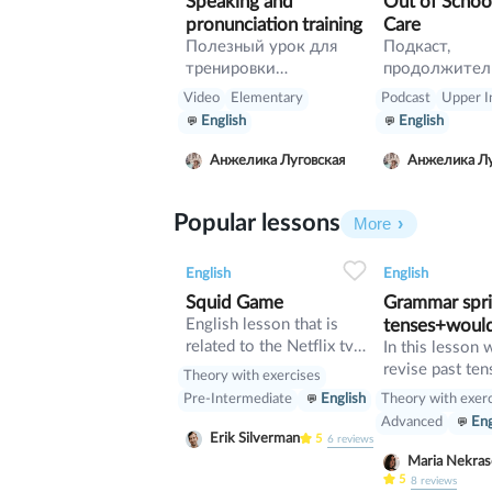
Speaking and
Out of Schoo
pronunciation training
Care
Полезный урок для
Подкаст,
тренировки
продолжител
разговорного
минут, Как в 
Video
Elementary
Podcast
Upper I
английского и
решают вопрос
English
English
произношения. Сначало
кем оставить
читаете с английскими
после школы,
Анжелика Луговская
Анжелика Лу
субтитрами, а потом
родители раб
без помощи субтитров.
Popular lessons
Упражнение не на
More
понимание текса, а
2
0
43
0
0
именно тренировка
English
English
речи.
Squid Game
Grammar sprin
English lesson that is
tenses+woul
related to the Netflix tv
In this lesson 
series "Squid Game".
revise past ten
Theory with exercises
verb would
Theory with exer
Pre-Intermediate
English
Advanced
Eng
Erik Silverman
5
6
reviews
Maria Nekr
5
8
reviews