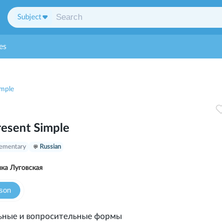
Subject
es
imple
resent Simple
lementary
Russian
ка Луговская
sson
льные и вопросительные формы