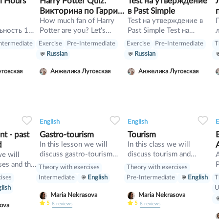
l Hours
Harry Potter Quiz.
Test на утверждение
Викторина по Гарри
в Past Simple
Поттеру
How much fan of Harry
Test на утверждение в
ьность 11
Potter are you? Let's
Past Simple Test на
Австралии
check!!!!!!!!!!!!!!!!
утверждение в Past
ntermediate
Exercise
Pre-Intermediate
Exercise
Pre-Intermediate
T
 где и с
Simple
Russian
Russian
 детей
 пока
говская
Анжелика Луговская
Анжелика Луговская
отают.
34
1
0
33
0
0
33
English
English
E
t - past
Gastro-tourism
Tourism
d
In this lesson we will
In this class we will
discuss gastro-tourism
discuss tourism and
we will
and different cuisines.
manners and revise
ses and the
P
Theory with exercises
Theory with exercises
Also we will discuss
present perfect
cises
T
Intermediate
English
Pre-Intermediate
English
grammar topic such as
[
lish
U
so», «such» and other
w
Maria Nekrasova
Maria Nekrasova
intensifiers. also we will
p
5
5
8
reviews
8
reviews
asova
have speaking tasks.
o