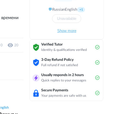
российском учебном центре. 6
месяцев преподавал английский в
💬
Russian
English
+1
детском саду в Китае. И в течение 3
месяцев преподавала английский в
о времени
Unavailable
Испании для подростков. Я жила и
работала в течение 5 месяцев в
Show more
Англии, много общалась с
носителями языка, затем я жила в
течение 3 месяцев в Южной
Verified Tutor
0
20
Африке, где английский также
Identity & qualifications verified
является основным языком. Я
предпочитаю преподавать уроки в
3-Day Refund Policy
игровой форме, петь песни,
Full refund if not satisfied
разгадывать загадки и много
говорить по-английски!)
Usually responds in 2 hours
Quick replies to your messages
Secure Payments
Your payments are safe with us
0
0
4
0
0
1
0
0
nglish
English
English