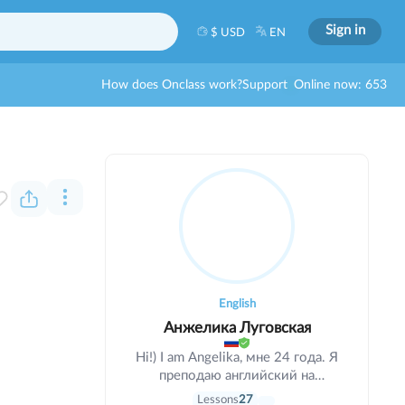
Sign in
$ USD
EN
How does Onclass work?
Support
Online now: 653
English
Анжелика Луговская
Hi!) I am Angelika, мне 24 года. Я
преподаю английский на
протяжении 2 лет. 1 год я работал в
Lessons
27