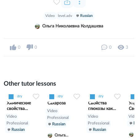
Video
level.adv
Russian
Ольга Николаевна Колдашева
0
0
0
3
Other tutor lessons
0
0
2
0
0
0
0
0
4
Chemistry
Chemistry
Chemistry
Chemi
Химические
Сахароза
Свойства
Упра
свойства
глюкозы как
Свой
Video
глюкозы по
многоатомного
щел
Video
Video
Vide
Professional
альдегидной
спирта
мет
Professional
Professional
Ru
Russian
группе
Russian
Russian
О
Ольга