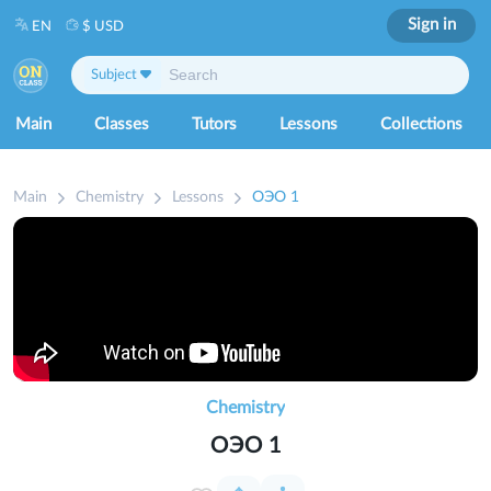
Sign in
EN
$ USD
Subject
Main
Classes
Tutors
Lessons
Collections
Main
Chemistry
Lessons
ОЭО 1
Chemistry
ОЭО 1